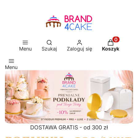
Otwórz wyszukiwarkę
Produkty w 
Menu
Szukaj
Zaloguj się
Koszyk
Menu
DOSTAWA GRATIS - od 300 zł