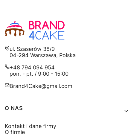
Adres:
ul. Szaserów 38/9
04-294 Warszawa, Polska
+48 794 094 954
pon. - pt. / 9:00 - 15:00
Brand4Cake@gmail.com
Linki w stopce
O NAS
Kontakt i dane firmy
O firmie